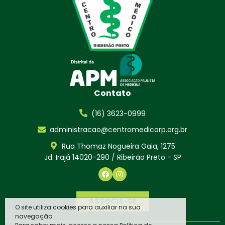
Contato
(16) 3623-0999
administracao@centromedicorp.org.br
Rua Thomaz Nogueira Gaia, 1275
Jd. Irajá 14020-290 / Ribeirão Preto - SP
ASSOCIE-SE
O site utiliza cookies para auxiliar na sua
navegação.