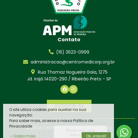
Contato
(16) 3623-0999
administracao@centromedicorp.org.br
Rua Thomaz Nogueira Gaia, 1275
Jd. Irajá 14020-290 / Ribeirão Preto - SP
ASSOCIE-SE
O site utiliza cookies para auxiliar na sua
navegação.
Para saber mais, acesse a nossa Política de
Privacidade.
© 2024 Centro Médico de
Ribeirão Preto
Envie-nos uma
mensagem
» Saiba mais
Ok, entendi!