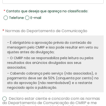
Contato que deseja que apareça no classificado:
Telefone
E-mail
Normas do Departamento de Comunicação
- É obrigatória a aprovação prévia do conteúdo da
mensagem pelo CMRP e isso pode resultar em veto ou
ajustes antes da divulgação;
- O CMRP não se responsabiliza pela leitura ou pelos
resultados dos anúncios divulgados aos seus
associados;
- Cabendo cobrança pelo serviço (não associados), o
pagamento deve ser de 50% (cinquenta por cento) no
ato da aprovação (não reembolsável) e o restante
negociado após a publicação.
- Não haverá reembolso de investimento após a
publicação do anúncio em hipótese alguma.
Declaro estar ciente e concordo com as normas
do Departamento de Comunicação do CMRP e me