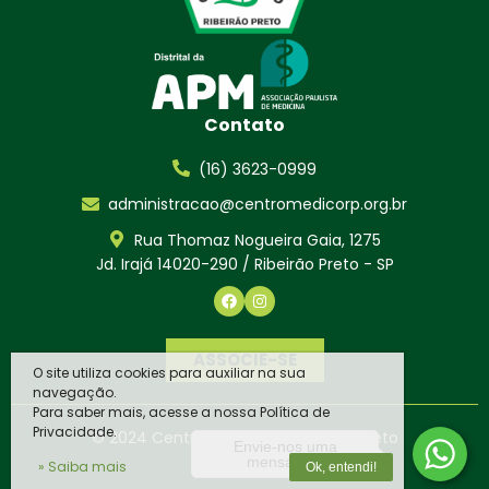
Contato
(16) 3623-0999
administracao@centromedicorp.org.br
Rua Thomaz Nogueira Gaia, 1275
Jd. Irajá 14020-290 / Ribeirão Preto - SP
ASSOCIE-SE
O site utiliza cookies para auxiliar na sua
navegação.
Para saber mais, acesse a nossa Política de
Privacidade.
© 2024 Centro Médico de
Ribeirão Preto
Envie-nos uma
mensagem
» Saiba mais
Ok, entendi!