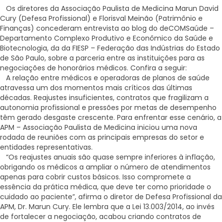
Os diretores da Associação Paulista de Medicina Marun David
Cury (Defesa Profissional) e Florisval Meinão (Patrimônio e
Finanças) concederam entrevista ao blog do deCOMSaúde –
Departamento Complexo Produtivo e Econômico da Saúde e
Biotecnologia, da da FIESP – Federação das Indústrias do Estado
de São Paulo, sobre a parceria entre as instituições para as
negociações de honorários médicos. Confira a seguir:
A relação entre médicos e operadoras de planos de saúde
atravessa um dos momentos mais críticos das últimas
décadas. Reajustes insuficientes, contratos que fragilizam a
autonomia profissional e pressões por metas de desempenho
têm gerado desgaste crescente. Para enfrentar esse cenário, a
APM – Associação Paulista de Medicina iniciou uma nova
rodada de reuniões com as principais empresas do setor e
entidades representativas.
“Os reajustes anuais são quase sempre inferiores à inflação,
obrigando os médicos a ampliar o número de atendimentos
apenas para cobrir custos básicos. Isso compromete a
essência da prática médica, que deve ter como prioridade o
cuidado ao paciente”, afirma o diretor de Defesa Profissional da
APM, Dr. Marun Cury. Ele lembra que a Lei 13.003/2014, ao invés
de fortalecer a negociação, acabou criando contratos de