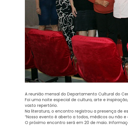
A reunião mensal do Departamento Cultural do Centr
Foi uma noite especial de cultura, arte e inspiraçã
vasto repertório.
Na literatura, o encontro registrou a presença de e
“Nosso evento é aberto a todos, médicos ou não e a
O próximo encontro será em 20 de maio. Informaçõ