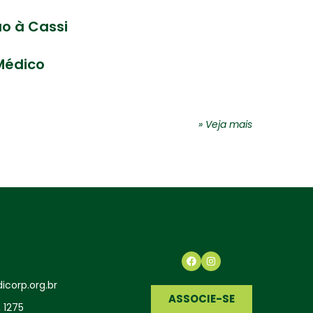
o à Cassi
Médico
» Veja mais
corp.org.br
ASSOCIE-SE
 1275