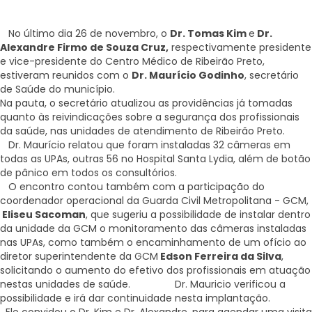
No último dia 26 de novembro, o
Dr. Tomas Kim
e
Dr.
Alexandre Firmo de Souza Cruz,
respectivamente presidente
e vice-presidente do Centro Médico de Ribeirão Preto,
estiveram reunidos com o
Dr. Maurício Godinho
, secretário
de Saúde do município.
Na pauta, o secretário atualizou as providências já tomadas
quanto às reivindicações sobre a segurança dos profissionais
da saúde, nas unidades de atendimento de Ribeirão Preto.
Dr. Maurício relatou que foram instaladas 32 câmeras em
todas as UPAs, outras 56 no Hospital Santa Lydia, além de botão
de pânico em todos os consultórios.
O encontro contou também com a participação do
coordenador operacional da Guarda Civil Metropolitana - GCM,
Eliseu Sacoman
, que sugeriu a possibilidade de instalar dentro
da unidade da GCM o monitoramento das câmeras instaladas
nas UPAs, como também o encaminhamento de um ofício ao
diretor superintendente da GCM
Edson Ferreira da Silva
,
solicitando o aumento do efetivo dos profissionais em atuação
nestas unidades de saúde. Dr. Mauricio verificou a
possibilidade e irá dar continuidade nesta implantação.
Ele convidou o Dr. Kim e Dr. Alexandre, para agendar uma visita