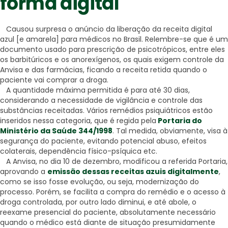
forma digital
Causou surpresa o anúncio da liberação da receita digital
azul [e amarela] para médicos no Brasil. Relembre-se que é um
documento usado para prescrição de psicotrópicos, entre eles
os barbitúricos e os anorexígenos, os quais exigem controle da
Anvisa e das farmácias, ficando a receita retida quando o
paciente vai comprar a droga.
A quantidade máxima permitida é para até 30 dias,
considerando a necessidade de vigilância e controle das
substâncias receitadas. Vários remédios psiquiátricos estão
inseridos nessa categoria, que é regida pela
Portaria do
Ministério da Saúde 344/1998
. Tal medida, obviamente, visa à
segurança do paciente, evitando potencial abuso, efeitos
colaterais, dependência físico-psíquica etc.
A Anvisa, no dia 10 de dezembro, modificou a referida Portaria,
aprovando a
emissão dessas receitas azuis digitalmente
,
como se isso fosse evolução, ou seja, modernização do
processo. Porém, se facilita a compra do remédio e o acesso à
droga controlada, por outro lado diminui, e até abole, o
reexame presencial do paciente, absolutamente necessário
quando o médico está diante de situação presumidamente