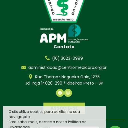
Contato
(16) 3623-0999
administracao@centromedicorp.org.br
Rua Thomaz Nogueira Gaia, 1275
Jd. Irajá 14020-290 / Ribeirão Preto - SP
ASSOCIE-SE
O site utiliza cookies para auxiliar na sua
navegação.
Para saber mais, acesse a nossa Política de
Privacidade.